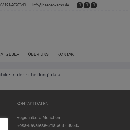
08191-9797340
info@haedenkamp.de
RATGEBER
ÜBER UNS
KONTAKT
ilie-in-der-scheidung“ data-
KONTAKTDATEN
Regionalbüro München
Rosa-Bavarese-Straße 3 · 80639