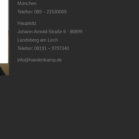
München
Telefon: 089 – 21530069
Hauptsitz
Johann-Arnold-Straße 6 · 86899
Landsberg am Lech
Telefon: 08191 – 9797340
info@haedenkamp.de