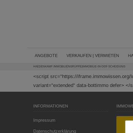
Direkt zum Inhalt springen
ANGEBOTE
VERKAUFEN | VERMIETEN
H
HAEDENKAMP IMMOBILIENGRUPPE
|
IMMOBILIE-IN-DER-SCHEIDUNG
<script src=“https://iframe.immowissen.org/
variant=“extended“ data-bottimmo defer> </s
INFORMATIONEN
IMMOW
Impressum
Datenschutzerklärung