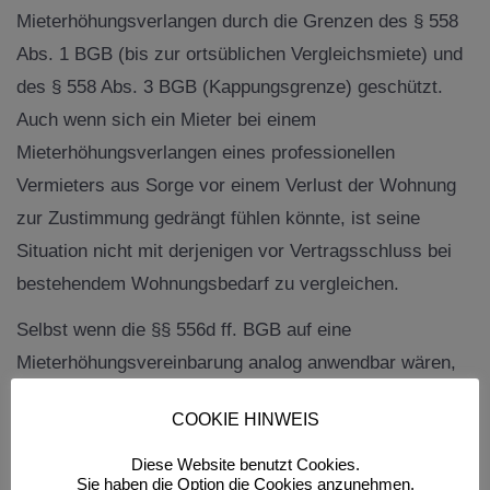
Mieterhöhungsverlangen durch die Grenzen des § 558
Abs. 1 BGB (bis zur ortsüblichen Vergleichsmiete) und
des § 558 Abs. 3 BGB (Kappungsgrenze) geschützt.
Auch wenn sich ein Mieter bei einem
Mieterhöhungsverlangen eines professionellen
Vermieters aus Sorge vor einem Verlust der Wohnung
zur Zustimmung gedrängt fühlen könnte, ist seine
Situation nicht mit derjenigen vor Vertragsschluss bei
bestehendem Wohnungsbedarf zu vergleichen.
Selbst wenn die §§ 556d ff. BGB auf eine
Mieterhöhungsvereinbarung analog anwendbar wären,
hätte die Klage keinen Erfolg. In diesem Fall müsste die
COOKIE HINWEIS
erhöhte Miete mit der ortsüblichen Vergleichsmiete zum
Zeitpunkt der Vertragsänderung verglichen werden und
Diese Website benutzt Cookies.
Sie haben die Option die Cookies anzunehmen,