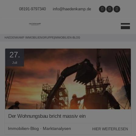
Direkt zum Inhalt springen
08191-9797340
info@haedenkamp.de
HAEDENKAMP IMMOBILIENGRUPPE
|
IMMOBILIEN-BLOG
27.
Juli
Der Wohnungsbau bricht massiv ein
Immobilien-Blog
·
Marktanalysen
HIER WEITERLESEN