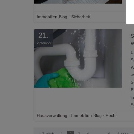
k
Immobilien-Blog
·
Sicherheit
21.
S
W
September
E
S
W
w
S
E
i
S
Hausverwaltung
·
Immobilien-Blog
·
Recht