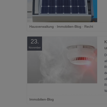
Hausverwaltung
·
Immobilien-Blog
·
Recht
23.
K
u
November
D
a
R
d
o
R
W
Immobilien-Blog