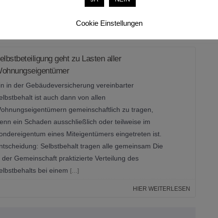
ann die Immobilie übergeben
[…]
Cookie Einstellungen
HIER WEITERLESEN
elbstbeteiligung geht zu Lasten aller
ohnungseigentümer
in in der Gebäudeversicherung vereinbarter
elbstbehalt ist auch dann von allen
ohnungseigentümern gemeinschaftlich zu tragen,
enn ein Schaden ausschließlich oder teilweise im
ondereigentum eines Miteigentümers eingetreten ist.
ntscheidung: Selbstbehalt tragen alle gemeinsam Die
n der Gemeinschaft praktizierte Verteilung des
elbstbehalts bei einem
[…]
HIER WEITERLESEN