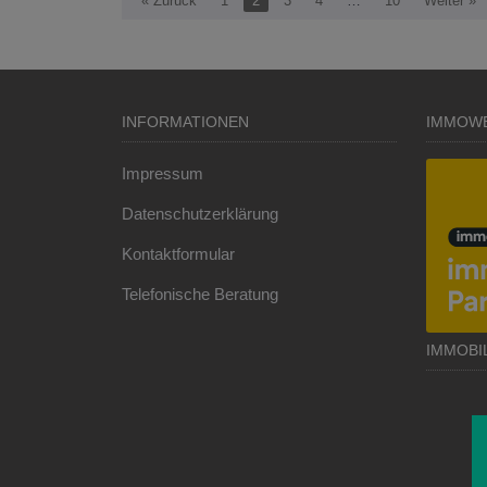
« Zurück
1
2
3
4
…
10
Weiter »
INFORMATIONEN
IMMOW
Impressum
Datenschutzerklärung
Kontaktformular
Telefonische Beratung
IMMOBI