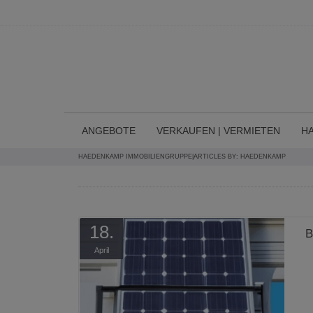
Direkt zum Inhalt springen
ANGEBOTE
VERKAUFEN | VERMIETEN
H
HAEDENKAMP IMMOBILIENGRUPPE
|
ARTICLES BY: HAEDENKAMP
18.
B
April